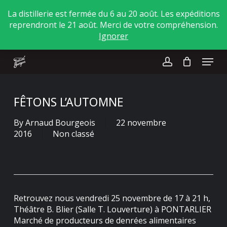
Skip
La distillerie est fermée du 6 au 20 août. Les expéditions
to
reprendront le 21 août. Merci de votre compréhension.
main
Close
Ignorer
content
Menu
Menu
account
FÊTONS L’AUTOMNE
By
Arnaud Bourgeois
22 novembre
2016
Non classé
Retrouvez nous vendredi 25 novembre de 17 à 21 h,
Théâtre B. Blier (Salle T. Louverture) à PONTARLIER
Marché de producteurs de denrées alimentaires