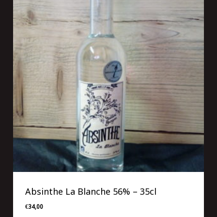
Absinthe La Blanche 56% – 35cl
€
34,00
€
34,00