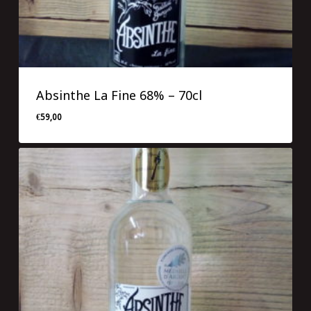
Absinthe La Fine 68% – 70cl
€
59,00
€
59,00