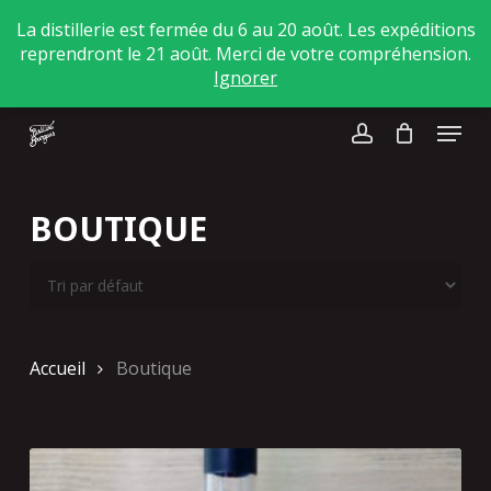
Skip
La distillerie est fermée du 6 au 20 août. Les expéditions
to
reprendront le 21 août. Merci de votre compréhension.
main
Close
Ignorer
content
Menu
Menu
account
BOUTIQUE
Accueil
Boutique